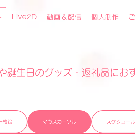
Live2D
動画＆配信
個人制作
ト
や誕生日のグッズ・返礼品にお
枚絵
マウスカーソル
スケジュ