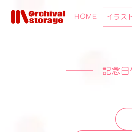
HOME
イラス
━━━ 記念日
一